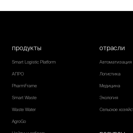
продукты
отрасли
Smart Logistic Platform
Автоматизация
АПРО
Логистика
PharmFrame
Медицина
Smart Waste
Экология
Waste Water
Сельское хозяйс
AgroGo