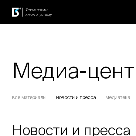
Технологии —
ключ к успеху
Медиа-цент
все материалы
новости и пресса
медиатека
Новости и пресса