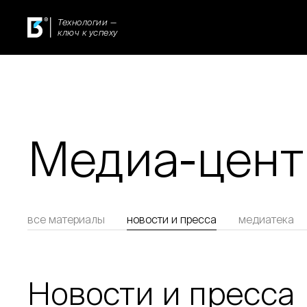
Технологии —
ключ к успеху
Медиа-цент
все материалы
новости и пресса
медиатека
Новости и пресса