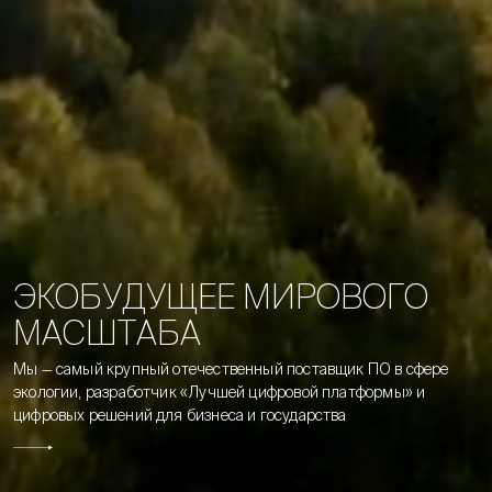
Э
К
О
Б
У
Д
У
Щ
Е
Е
М
И
Р
О
В
О
Г
О
М
А
С
Ш
Т
А
Б
А
Мы
—
самый
крупный
отечественный
поставщик
ПО
в
сфере
экологии,
разработчик
«Лучшей
цифровой
платформы»
и
цифровых
решений
для
бизнеса
и
государства