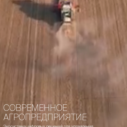
С
О
В
Р
Е
М
Е
Н
Н
О
Е
А
Г
Р
О
П
Р
Е
Д
П
Р
И
Я
Т
И
Е
Экосистема
цифровых
решений
для управления