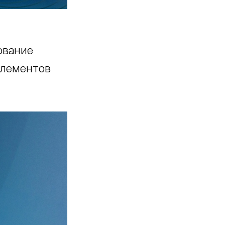
ование
элементов