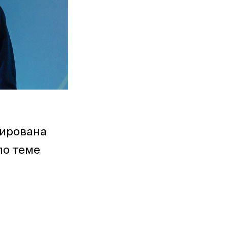
иирована
по теме