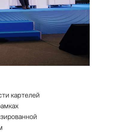
сти картелей
рамках
изированной
м