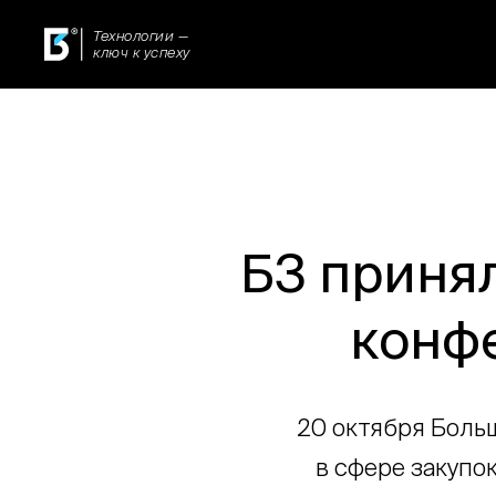
Технологии —
ключ к успеху
Б3 приня
конфе
20 октября Боль
в сфере закупо