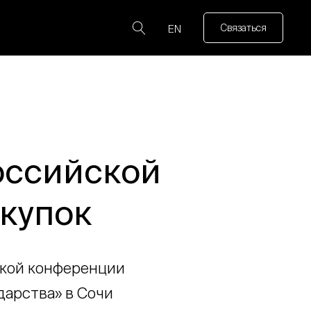
Связаться
EN
оссийской
акупок
ской конференции
дарства» в Сочи