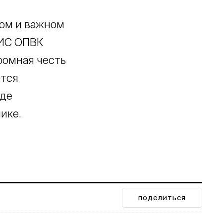
шом и важном
ГИС ОПВК
ромная честь
ется
оде
ике.
поделиться