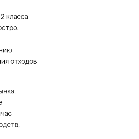
 2 класса
остро.
ению
ения отходов
ынка:
е
йчас
одств,