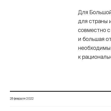
Для Большой
для страны 
совместно с
и большая о
необходимым
к рациональ
28 февраля 2022