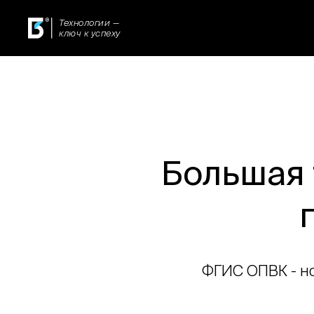
Технологии —
ключ к успеху
Большая 
ФГИС ОПВК - но