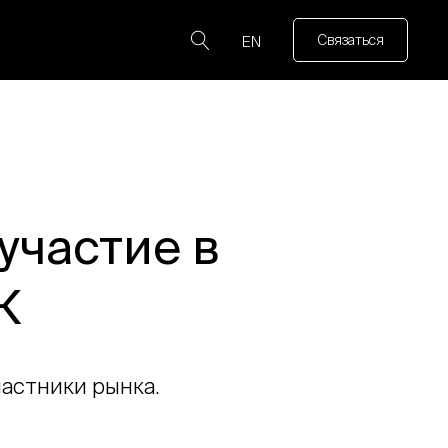
Связаться
EN
участие в
К
частники рынка.