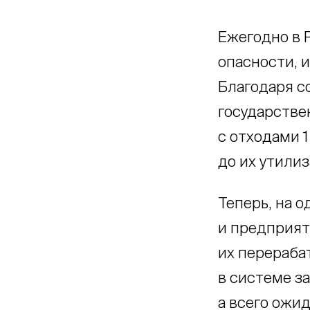
Ежегодно в Р
опасности, и
Благодаря с
государств
с отходами 1
до их утили
Теперь, на 
и предприяти
их перераба
в системе з
а всего ожид