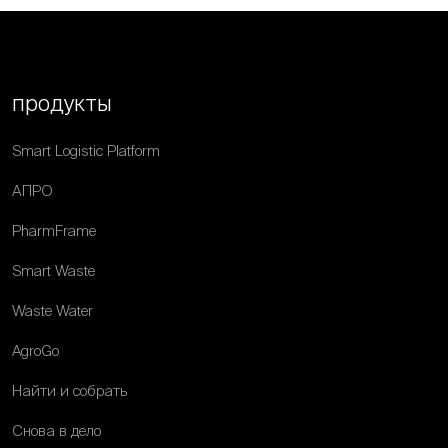
продукты
Smart Logistic Platform
АПРО
PharmFrame
Smart Waste
Waste Water
AgroGo
Найти и собрать
Снова в дело