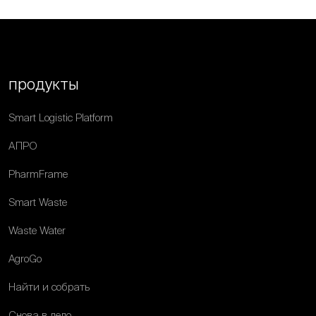
продукты
Smart Logistic Platform
АПРО
PharmFrame
Smart Waste
Waste Water
AgroGo
Найти и собрать
Снова в дело