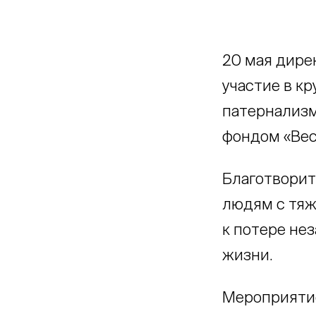
20 мая дире
участие в к
патернализм
фондом «Вес
Благотворит
людям с тяж
к потере не
жизни.
Мероприятие