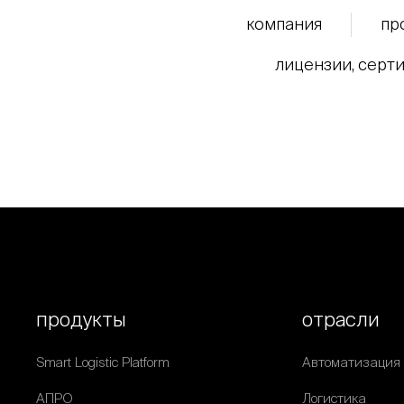
компания
пр
лицензии, серти
продукты
отрасли
Smart Logistic Platform
Автоматизация
АПРО
Логистика