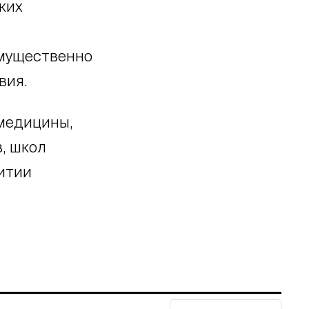
ких
имущественно
вия.
 медицины,
, школ
итии