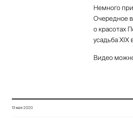
Немного при
Очередное в
о красотах П
усадьба XIX 
Видео можн
13 мая 2020