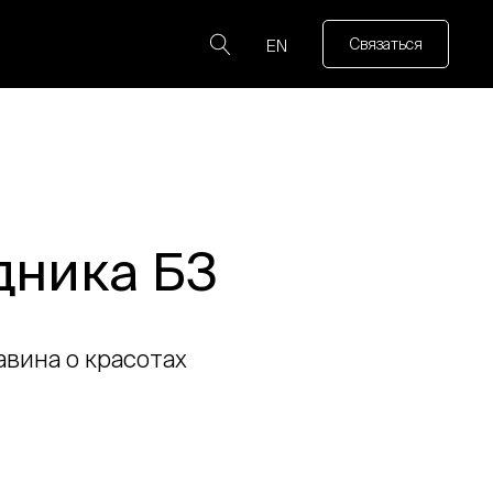
Связаться
EN
дника Б3
вина о красотах