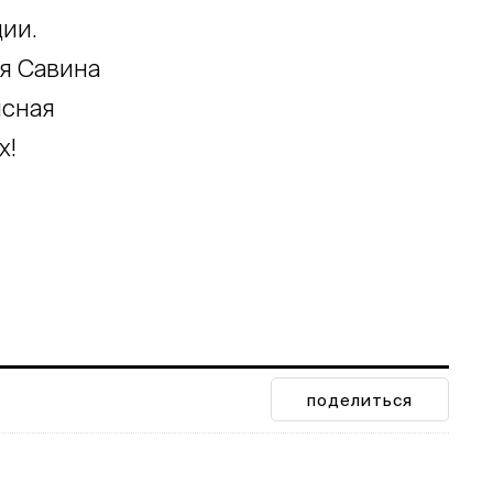
ии.
я Савина
исная
х!
поделиться