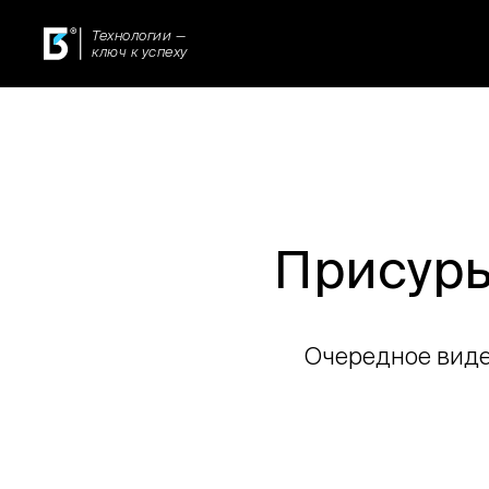
Технологии —
ключ к успеху
Присурь
Очередное виде