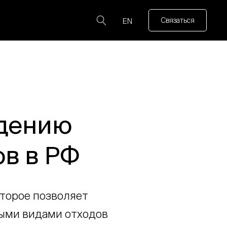
Связаться
EN
едению
ов в РФ
торое позволяет
быми видами отходов