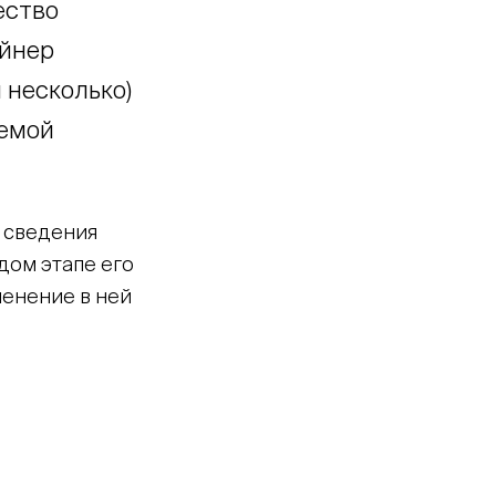
ество
ейнер
 несколько)
яемой
 сведения
дом этапе его
менение в ней