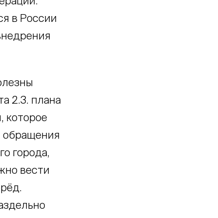
ерации.
ся в России
 внедрения
олезны
а 2.3. плана
, которое
и обращения
о города,
жно вести
рёд.
аздельно