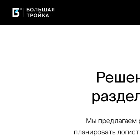
Технологии —
ключ к успеху
Решен
раздел
Мы предлагаем 
планировать логист