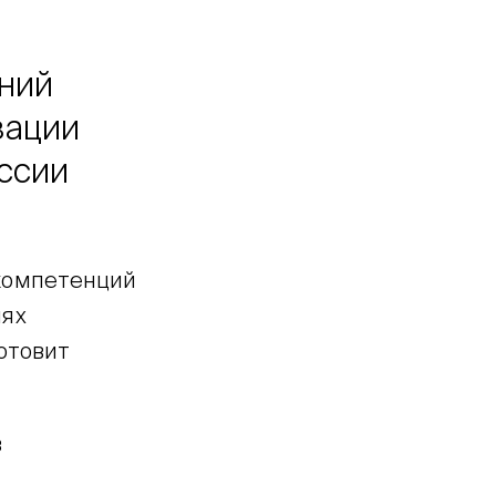
ний
зации
ссии
компетенций
лях
отовит
в