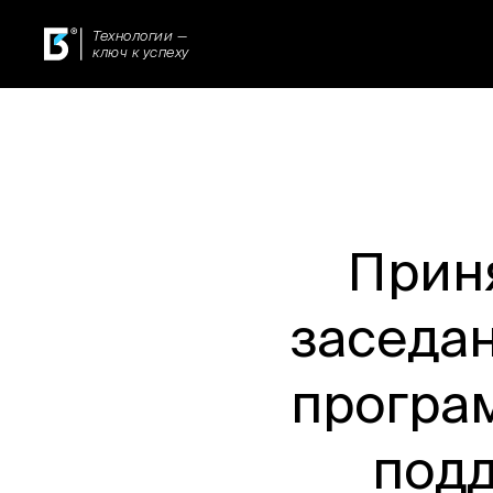
Технологии —
ключ к успеху
Приня
заседан
програ
под