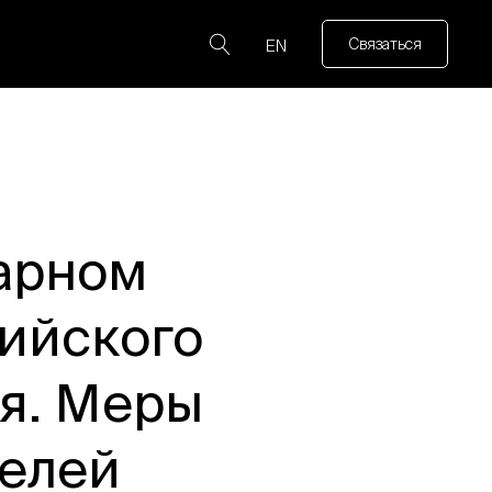
Связаться
EN
нарном
сийского
я. Меры
елей