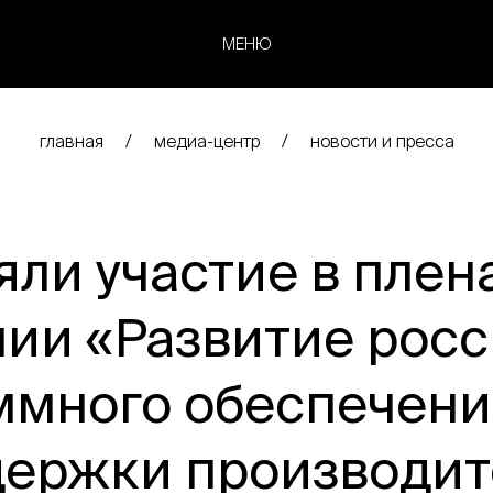
МЕНЮ
главная
медиа-центр
новости и пресса
ли участие в пле
ии «Развитие рос
ммного обеспечени
держки производит