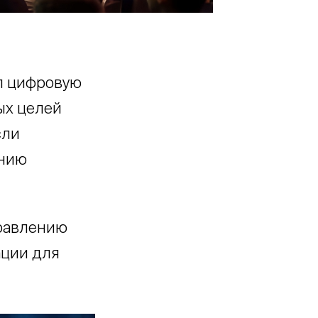
л цифровую
ых целей
сли
ению
правлению
ции для