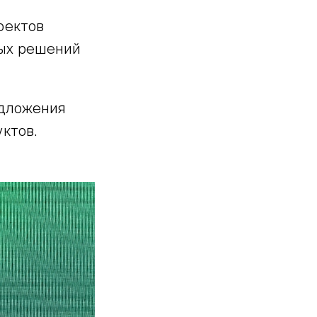
оектов
ых решений
едложения
ктов.