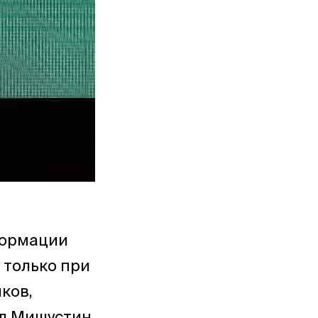
формации
 только при
ков,
ил Мишустин.